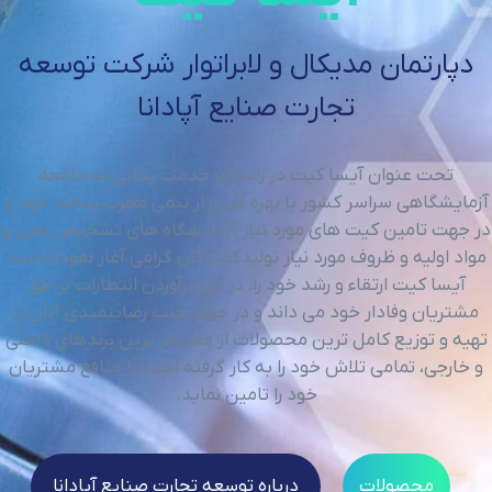
دپارتمان مدیکال و لابراتوار شرکت توسعه
تجارت صنایع آپادانا
تحت عنوان آیسا کیت در راستای خدمت رسانی به جامعه
آزمایشگاهی سراسر کشور با بهره گیری از تیمی مجرب رسالت خود را
در جهت تامین کیت های مورد نیاز آزمایشگاه های تشخیص طبی و
مواد اولیه و ظروف مورد نیاز تولیدکنندگان گرامی آغاز نموده است.
آیسا کیت ارتقاء و رشد خود را، در گرو برآوردن انتظارات بر حق
مشتریان وفادار خود می داند و در جهت جلب رضایتمندی آنان با
تهیه و توزیع کامل ترین محصولات از معتبعر ترین برندهای داخلی
و خارجی، تمامی تلاش خود را به کار گرفته است تا منافع مشتریان
خود را تامین نماید.
محصولات
درباره توسعه تجارت صنایع آپادانا